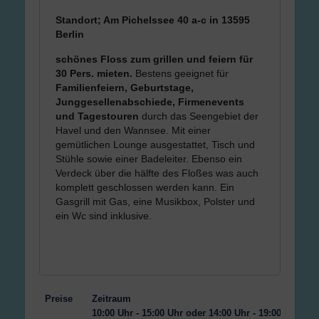
Standort; Am Pichelssee 40 a-c in 13595
Berlin
schönes Floss zum grillen und feiern für
30 Pers. mieten.
Bestens geeignet für
Familienfeiern, Geburtstage,
Junggesellenabschiede, Firmenevents
und Tagestouren
durch das Seengebiet der
Havel und den Wannsee. Mit einer
gemütlichen Lounge ausgestattet, Tisch und
Stühle sowie einer Badeleiter. Ebenso ein
Verdeck über die hälfte des Floßes was auch
komplett geschlossen werden kann. Ein
Gasgrill mit Gas, eine Musikbox, Polster und
ein Wc sind inklusive.
Preise
Zeitraum
Ze
10:00 Uhr - 15:00 Uhr oder 14:00 Uhr - 19:00
10: