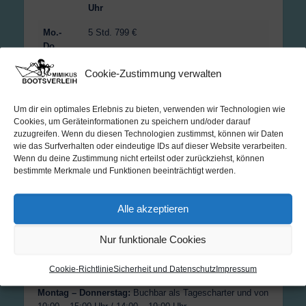
Uhr
Uh
Mo.-
5 Std. 799 €
9 S
Do.
Fr.
9 S
Cookie-Zustimmung verwalten
Sa.- So.
9 S
Um dir ein optimales Erlebnis zu bieten, verwenden wir Technologien wie
Cookies, um Geräteinformationen zu speichern und/oder darauf
Zusatzkosten:
zuzugreifen. Wenn du diesen Technologien zustimmst, können wir Daten
wie das Surfverhalten oder eindeutige IDs auf dieser Website verarbeiten.
Haftpflichtversicherung:
12€ (vor Ort zu zahlen)
Wenn du deine Zustimmung nicht erteilst oder zurückziehst, können
Kraftstoff:
8,00€ pro Stunde (vor Ort zu zahlen)
bestimmte Merkmale und Funktionen beeinträchtigt werden.
Endreinigung:
45 € (vor Ort zu zahlen) bei grober
Verschmutzung kommen 15,00€ dazu.
Kaution:
800,00 € vor Ort zu hinterlegen (Bar/EC)
Alle akzeptieren
Nur funktionale Cookies
Buchung des Bootes von 5-9 Stunden Alle Preise inkl.
MwSt.
Cookie-Richtlinie
Sicherheit und Datenschutz
Impressum
Montag – Donnerstag:
Buchbar als Tagescharter und von