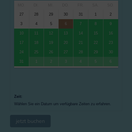
MO.
DI.
MI.
DO.
FR.
SA.
SO.
27
28
29
30
31
1
2
3
4
5
6
7
8
9
10
11
12
13
14
15
16
17
18
19
20
21
22
23
24
25
26
27
28
29
30
31
1
2
3
4
5
6
Zeit:
Wählen Sie ein Datum um verfügbare Zeiten zu erfahren.
jetzt buchen