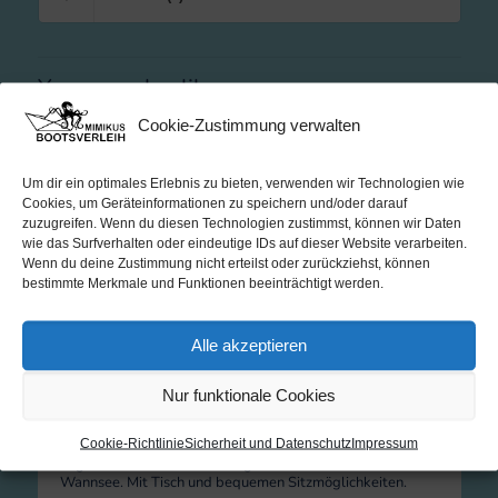
You may also like…
Cookie-Zustimmung verwalten
Um dir ein optimales Erlebnis zu bieten, verwenden wir Technologien wie
Cookies, um Geräteinformationen zu speichern und/oder darauf
zuzugreifen. Wenn du diesen Technologien zustimmst, können wir Daten
wie das Surfverhalten oder eindeutige IDs auf dieser Website verarbeiten.
Wenn du deine Zustimmung nicht erteilst oder zurückziehst, können
bestimmte Merkmale und Funktionen beeinträchtigt werden.
Alle akzeptieren
Floß / Führerscheinfrei / 9,9 PS / max. 8 Pers.
199,00
€
Nur funktionale Cookies
Neues führerscheinfreies Floss für 8 Personen zum feiern,
grillen und chillen. Für Familienfeiern, Geburtstage,
Cookie-Richtlinie
Sicherheit und Datenschutz
Impressum
Junggesellenabschiede, Firmenevents und
Tagestouren durch das Seengebiet der Havel und den
Wannsee. Mit Tisch und bequemen Sitzmöglichkeiten.