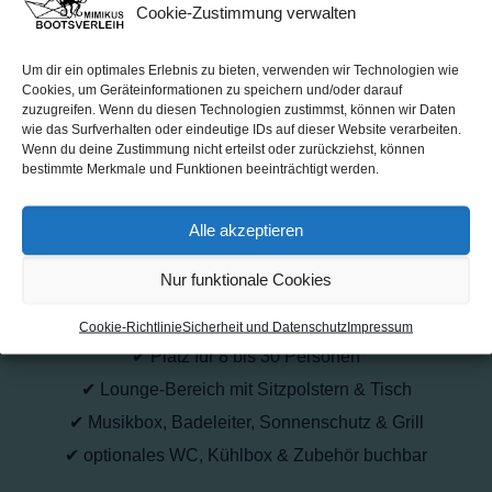
Cookie-Zustimmung verwalten
Lust auf ein BBQ mit Freunden – aber nicht im Park,
sondern mitten auf dem Wasser? Unsere Grillboote
Um dir ein optimales Erlebnis zu bieten, verwenden wir Technologien wie
Cookies, um Geräteinformationen zu speichern und/oder darauf
machen’s möglich! Miete bei Mimikus Bootsverleih in
zuzugreifen. Wenn du diesen Technologien zustimmst, können wir Daten
Berlin-Spandau ein komfortables Floß mit Gas- oder
wie das Surfverhalten oder eindeutige IDs auf dieser Website verarbeiten.
Wenn du deine Zustimmung nicht erteilst oder zurückziehst, können
Kohlegrill und erlebe einen unvergesslichen Tag auf
bestimmte Merkmale und Funktionen beeinträchtigt werden.
der Havel.
Alle akzeptieren
Ob Geburtstag, Junggesellenabschied,
Familienausflug oder einfach ein sonniger
Nur funktionale Cookies
Nachmittag mit Freunden – unsere Grillboote bieten:
Cookie-Richtlinie
Sicherheit und Datenschutz
Impressum
✔ Platz für 8 bis 30 Personen
✔ Lounge-Bereich mit Sitzpolstern & Tisch
✔ Musikbox, Badeleiter, Sonnenschutz & Grill
✔ optionales WC, Kühlbox & Zubehör buchbar