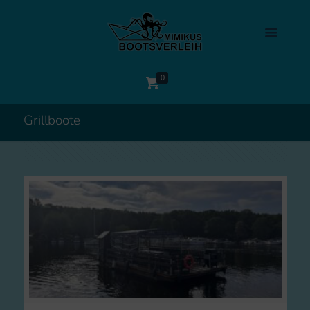
0
Grillboote