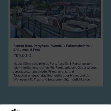
Ponton Boot, Partyfloss “Wanda” / Führerscheinfrei /
9PS / max. 8 Pers.
269,00
€
Neues führerscheinfreies Partyfloss für 8 Personen zum
feiern, grillen und chillen. Für Familienfeiern, Geburtstage,
Junggesellenabschiede, Firmenevents und
Tagestouren durch das Seengebiet der Havel und den
Wannsee. Mit Tisch und bequemen Sitzmöglichkeiten.
Grillboote mieten in Berlin – Feiern auf der Havel